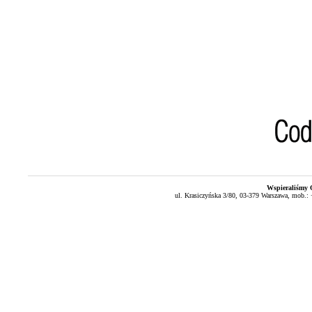
Wspieraliśmy O
ul. Krasiczyńska 3/80
,
03-379
Warszawa
,
mob.: